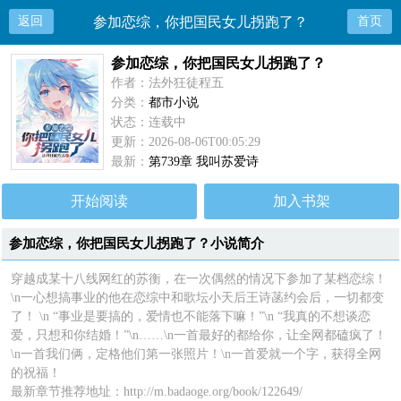
返回
参加恋综，你把国民女儿拐跑了？
首页
参加恋综，你把国民女儿拐跑了？
作者：法外狂徒程五
分类：
都市小说
状态：连载中
更新：2026-08-06T00:05:29
最新：
第739章 我叫苏爱诗
开始阅读
加入书架
参加恋综，你把国民女儿拐跑了？小说简介
穿越成某十八线网红的苏衡，在一次偶然的情况下参加了某档恋综！
\n一心想搞事业的他在恋综中和歌坛小天后王诗菡约会后，一切都变
了！ \n “事业是要搞的，爱情也不能落下嘛！”\n “我真的不想谈恋
爱，只想和你结婚！”\n……\n一首最好的都给你，让全网都磕疯了！
\n一首我们俩，定格他们第一张照片！\n一首爱就一个字，获得全网
的祝福！
最新章节推荐地址：http://m.badaoge.org/book/122649/