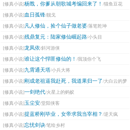
杨戬，你爹从朝歌城考编回来了！
[修真小说]
/猫鱼豆花
血日孤锋
[修真小说]
/靓戈
凡人修仙，捡个仙子做老婆
[修真小说]
/落笔乾坤
残鼎复元：陆家修仙崛起路
[修真小说]
/小头目
龙凤依
[修真小说]
/斜河游侠
谁让这个悍匪修仙的！
[修真小说]
/我顶你个飞
九霄通天塔
[修真小说]
/小兵大将
刚成老祖逼我赴死，我道果归一了
[修真小说]
/大白云的梦
一剑绝代
[修真小说]
/火星上的蚂蚁
玉尘安
[修真小说]
/堂阳侠客
提蓝桥刚毕业，女帝求我当宰相？
[修真小说]
/逆天疯
忘忧剑诀
[修真小说]
/笔绘乡村