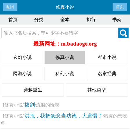
返回
修真小说
首页
首页
分类
全本
排行
书架
最新网址：m.badaoge.org
玄幻小说
修真小说
都市小说
网游小说
科幻小说
名家经典
穿越重生
其他类型
拔剑
[修真小说]
/流浪的蛤蟆
洪荒，我把怨念当功德，大道懵了
[修真小说]
/我真的想吃
鱼