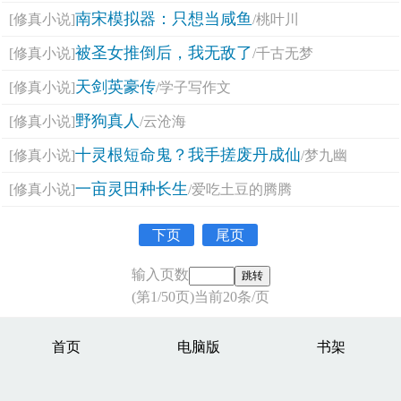
南宋模拟器：只想当咸鱼
[修真小说]
/桃叶川
被圣女推倒后，我无敌了
[修真小说]
/千古无梦
天剑英豪传
[修真小说]
/学子写作文
野狗真人
[修真小说]
/云沧海
十灵根短命鬼？我手搓废丹成仙
[修真小说]
/梦九幽
一亩灵田种长生
[修真小说]
/爱吃土豆的腾腾
下页
尾页
输入页数
(第1/50页)当前20条/页
首页
电脑版
书架