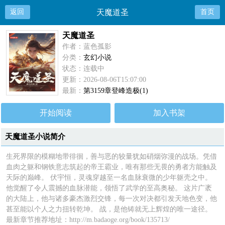
返回
天魔道圣
首页
天魔道圣
作者：蓝色孤影
分类：
玄幻小说
状态：连载中
更新：2026-08-06T15:07:00
最新：
第3159章登峰造极(1)
开始阅读
加入书架
天魔道圣小说简介
生死界限的模糊地带徘徊，善与恶的较量犹如硝烟弥漫的战场。凭借
血肉之躯和钢铁意志筑起的帝王霸业，唯有那些无畏的勇者方能触及
天际的巅峰。 伏宇恒，灵魂穿越至一名血脉衰微的少年躯壳之中。
他觉醒了令人震撼的血脉潜能，领悟了武学的至高奥秘。 这片广袤
的大陆上，他与诸多豪杰激烈交锋，每一次对决都引发天地色变，他
甚至能以个人之力扭转乾坤。 战，是他铸就无上辉煌的唯一途径。
最新章节推荐地址：http://m.badaoge.org/book/135713/