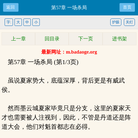
返回
第57章 一场杀局
首页
字:
大
中
小
护眼
关灯
上一章
回目录
下一页
进书架
最新网址：m.badaoge.org
第57章 一场杀局 (第1/3页)
虽说夏家势大，底蕴深厚，背后更是有威武
侯。
然而墨云城夏家毕竟只是分支，这里的夏家天
才也需要被人注视到，因此，不管是丹道还是阵
道大会，他们对魁首都志在必得。