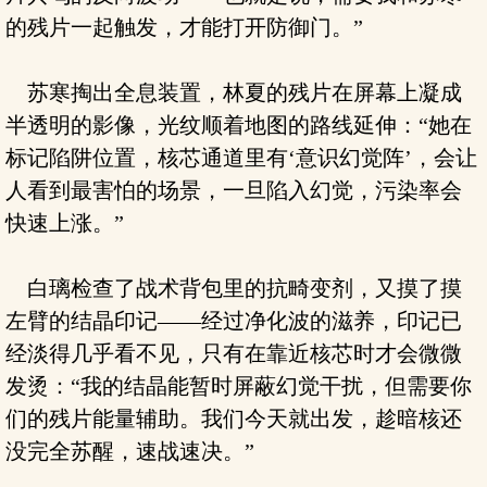
的残片一起触发，才能打开防御门。”
苏寒掏出全息装置，林夏的残片在屏幕上凝成
半透明的影像，光纹顺着地图的路线延伸：“她在
标记陷阱位置，核芯通道里有‘意识幻觉阵’，会让
人看到最害怕的场景，一旦陷入幻觉，污染率会
快速上涨。”
白璃检查了战术背包里的抗畸变剂，又摸了摸
左臂的结晶印记——经过净化波的滋养，印记已
经淡得几乎看不见，只有在靠近核芯时才会微微
发烫：“我的结晶能暂时屏蔽幻觉干扰，但需要你
们的残片能量辅助。我们今天就出发，趁暗核还
没完全苏醒，速战速决。”