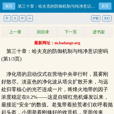
返回
第三十章：哈夫克的防御机制与纯净意识密码
首页
字:
大
中
小
护眼
关灯
上一章
回目录
下一页
进书架
最新网址：m.badaoge.org
第三十章：哈夫克的防御机制与纯净意识密码
(第1/3页)
净化塔的启动仪式在营地中央举行时，晨雾刚
好散尽。淡蓝色的净化波从塔尖扩散开来，与远
处归零核心的光芒连成一片，将烽火地带的因子
浓度稳定在0.2%——这是自猩红危机爆发以来，
最接近“安全”的数值。老鬼带着拾荒者们欢呼着抛
起头盔，小周举着刚修好的收音机，里面传来