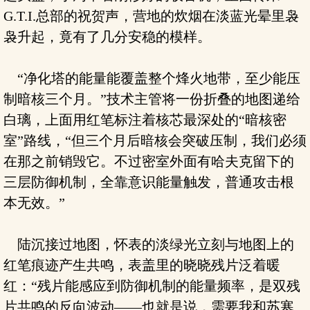
G.T.I.总部的祝贺声，营地的炊烟在淡蓝光晕里袅
袅升起，竟有了几分安稳的模样。
“净化塔的能量能覆盖整个烽火地带，至少能压
制暗核三个月。”技术主管将一份折叠的地图递给
白璃，上面用红笔标注着核芯最深处的“暗核密
室”路线，“但三个月后暗核会突破压制，我们必须
在那之前销毁它。不过密室外面有哈夫克留下的
三层防御机制，全靠意识能量触发，普通攻击根
本无效。”
陆沉接过地图，怀表的淡绿光立刻与地图上的
红笔痕迹产生共鸣，表盖里的晓晓残片泛着暖
红：“残片能感应到防御机制的能量频率，是双残
片共鸣的反向波动——也就是说，需要我和苏寒