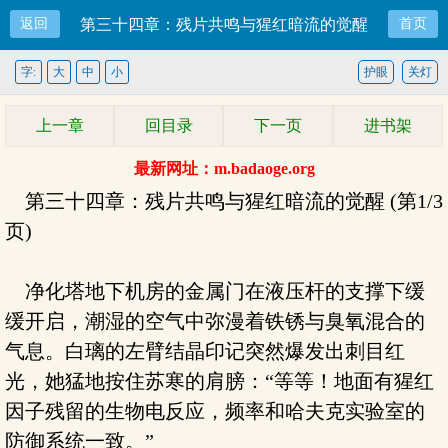
返回
第三十四章：残片共鸣与猩红暗流的觉醒
首页
字:
大
中
小
护眼
关灯
上一章
回目录
下一页
进书架
最新网址：m.badaoge.org
第三十四章：残片共鸣与猩红暗流的觉醒 (第1/3
页)
净化塔地下机房的金属门在液压杆的支撑下缓
缓开启，潮湿的空气中弥漫着铁锈与臭氧混合的
气息。白璃的左臂结晶印记突然爆发出刺目红
光，她猛地按住苏寒的肩膀：“等等！地面有猩红
因子残留的生物电反应，频率和哈夫克实验室的
防御系统一致。”