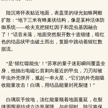
陆沉将怀表贴近地面，表盖里的绿光如蛛网般
扩散：“地下三米有蜂巢状结构，像是某种活体防
御系统——哈夫克把猩红因子和昆虫基因融合
了！”话音未落，地面突然裂开数十道细缝，暗红
色的结晶状甲虫破土而出，复眼中跳动着猩红数
据流。
“是‘猩红噬能虫’！”苏寒的量子迷彩瞬间覆盖全
身，他抽出电磁匕首刺向最近的甲虫，刀刃却被
甲虫外壳弹开，溅起一串火星，“它们的外壳能吸
收能量攻击！白璃，用结晶能量封死裂缝！”
白璃双手按地，淡红能量顺着地面蔓延，在裂
缝周围凝结成六边形屏障。与此同时，陆沉将保