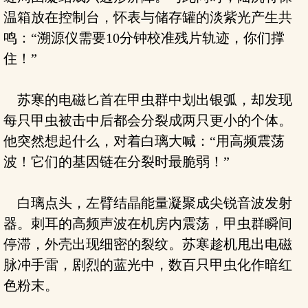
温箱放在控制台，怀表与储存罐的淡紫光产生共
鸣：“溯源仪需要10分钟校准残片轨迹，你们撑
住！”
苏寒的电磁匕首在甲虫群中划出银弧，却发现
每只甲虫被击中后都会分裂成两只更小的个体。
他突然想起什么，对着白璃大喊：“用高频震荡
波！它们的基因链在分裂时最脆弱！”
白璃点头，左臂结晶能量凝聚成尖锐音波发射
器。刺耳的高频声波在机房内震荡，甲虫群瞬间
停滞，外壳出现细密的裂纹。苏寒趁机甩出电磁
脉冲手雷，剧烈的蓝光中，数百只甲虫化作暗红
色粉末。