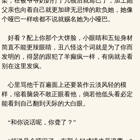
架，在被爷爷奶奶打了几顿后就蔫巴了，加上她
父亲也向着自己就更加肆无忌惮的欺负她，她像
个哑巴一样啥都不说就赐名她为小哑巴。
好看？配上你那个大饼脸，小眼睛和五短身材
简直不能更辣眼睛，丑八怪这个词就是为了你而
发明的，得瑟的跟犯了羊癫疯一样，有病就去看
别在这里发疯。
心里骂他千百遍面上还要装作云淡风轻的模
样，缩着脑袋不敢正眼看他，倘若他低头看必定
能看到自己翻到天际的大白眼。
“和你说话呢，你聋了？”