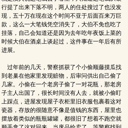
行提了出来下落不明，两人的住处搜过了也没发
现，五十万在现在这个时间不亚于后面百来万巨
款，这么一大笔钱凭空消失了，大伯不免也吃了
挂落，自己会知道还是因为去年吃年夜饭上菜的
时候大伯在酒桌上谈起过，这件事在一年后有所
进展。
过年前的几天，警察抓获了个小偷顺藤摸瓜找
到老巢在他家里发现赃物，后审问供出自己偷了
几家。小偷在一个老房子偷了一对花瓶，那老房
子主人出国了，很长时间没有人去，就被小偷盯
上踩点，进屋发现屋子衣柜里旧衣服包裹着这对
瓷器，存放的很随意不像是值钱的东西，屋里也
摆放着类似的瓶瓶罐罐，都很旧了想着不跑空就
顺手拿了这对回来，当废品给卖了，等警察找到