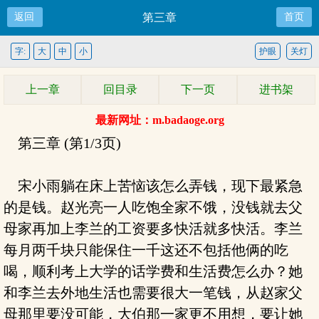
返回
第三章
首页
字:
大
中
小
护眼
关灯
上一章
回目录
下一页
进书架
最新网址：m.badaoge.org
第三章 (第1/3页)
宋小雨躺在床上苦恼该怎么弄钱，现下最紧急
的是钱。赵光亮一人吃饱全家不饿，没钱就去父
母家再加上李兰的工资要多快活就多快活。李兰
每月两千块只能保住一千这还不包括他俩的吃
喝，顺利考上大学的话学费和生活费怎么办？她
和李兰去外地生活也需要很大一笔钱，从赵家父
母那里要没可能，大伯那一家更不用想，要让她