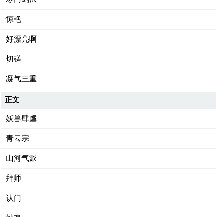
惊艳
好漂亮啊
切磋
凝气三重
正文
妖兽肆虐
青云宗
山河气派
拜师
认门