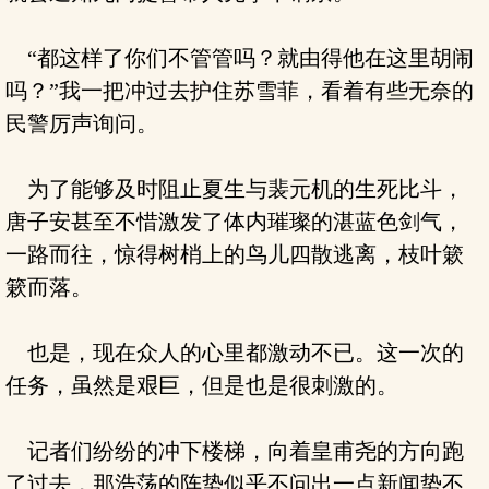
“都这样了你们不管管吗？就由得他在这里胡闹
吗？”我一把冲过去护住苏雪菲，看着有些无奈的
民警厉声询问。
为了能够及时阻止夏生与裴元机的生死比斗，
唐子安甚至不惜激发了体内璀璨的湛蓝色剑气，
一路而往，惊得树梢上的鸟儿四散逃离，枝叶簌
簌而落。
也是，现在众人的心里都激动不已。这一次的
任务，虽然是艰巨，但是也是很刺激的。
记者们纷纷的冲下楼梯，向着皇甫尧的方向跑
了过去，那浩荡的阵势似乎不问出一点新闻势不