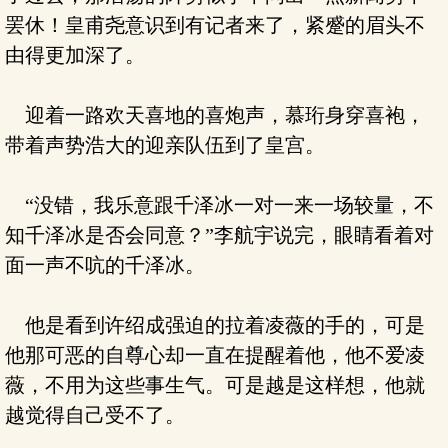
罢休！皇甫尧意识到有记者来了，紧蹙的眉头不
由得更加深了。
迎着一路欢天喜地的喜炮声，慕珩身穿喜袍，
带着声势浩大的迎亲队伍到了皇宫。
“没错，我乐意跟千泽冰一对一来一场较量，不
知千泽冰是否会同意？”李航宇说完，眼睛看着对
面一声不吭的千泽冰。
他是看到许绍成强迫的拉着凌薇的手的，可是
他那可恶的自尊心却一直在提醒着他，他不爱凌
薇，不用为这些事生气。可是越是这样想，他就
越觉得自己受不了。