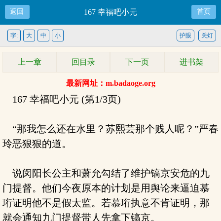
返回
167 幸福吧小元
首页
字:
大
中
小
护眼
关灯
上一章
回目录
下一页
进书架
最新网址：m.badaoge.org
167 幸福吧小元 (第1/3页)
“那我怎么还在水里？苏熙芸那个贱人呢？”严春
玲恶狠狠的道。
说闵阳长公主和萧允勾结了维护镐京安危的九
门提督。他们今夜原本的计划是用舆论来逼迫慕
珩证明他不是假太监。若慕珩执意不肯证明，那
就会通知九门提督带人先拿下镐京。