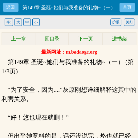
返回
第149章 圣诞~她们与我准备的礼物~（一）
首页
字:
大
中
小
护眼
关灯
上一章
回目录
下一页
进书架
最新网址：m.badaoge.org
第149章 圣诞~她们与我准备的礼物~（一） (第
1/3页)
“为了安全，因为....”灰原刚想详细解释这其中的
利害关系。
“好！悠也现在就删！”
但出乎她意料的是，话还没说完，悠也就已经