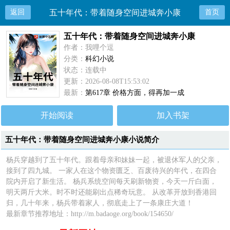
返回
五十年代：带着随身空间进城奔小康
首页
五十年代：带着随身空间进城奔小康
作者：我哩个逗
分类：
科幻小说
状态：连载中
更新：2026-08-08T15:53:02
最新：
第617章 价格方面，得再加一成
开始阅读
加入书架
五十年代：带着随身空间进城奔小康小说简介
杨兵穿越到了五十年代。跟着母亲和妹妹一起，被退休军人的父亲，
接到了四九城。 一家人在这个物资匮乏、百废待兴的年代，在四合
院内开启了新生活。 杨兵系统空间每天刷新物资，今天一斤白面，
明天两斤大米。时不时还能刷出点稀奇玩意。 从改革开放到香港回
归，几十年来，杨兵带着家人，彻底走上了一条康庄大道！
最新章节推荐地址：http://m.badaoge.org/book/154650/