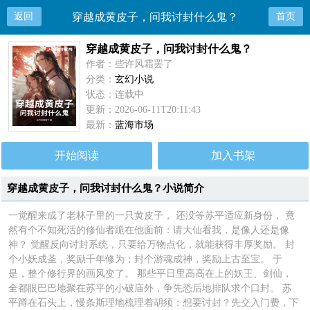
返回
穿越成黄皮子，问我讨封什么鬼？
首页
穿越成黄皮子，问我讨封什么鬼？
作者：些许风霜罢了
分类：
玄幻小说
状态：连载中
更新：2026-06-11T20:11:43
最新：
蓝海市场
开始阅读
加入书架
穿越成黄皮子，问我讨封什么鬼？小说简介
一觉醒来成了老林子里的一只黄皮子， 还没等苏平适应新身份， 竟
然有个不知死活的修仙者跪在他面前：请大仙看我，是像人还是像
神？ 觉醒反向讨封系统，只要给万物点化，就能获得丰厚奖励。 封
个小妖成圣，奖励千年修为；封个游魂成神，奖励上古至宝。 于
是，整个修行界的画风变了。 那些平日里高高在上的妖王、剑仙，
全都眼巴巴地聚在苏平的小破庙外，争先恐后地排队求个口封。 苏
平蹲在石头上，慢条斯理地梳理着胡须：想要讨封？先交入门费，下