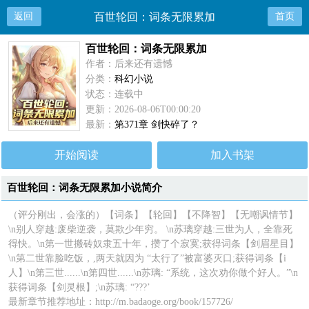
返回
百世轮回：词条无限累加
首页
百世轮回：词条无限累加
作者：后来还有遗憾
分类：
科幻小说
状态：连载中
更新：2026-08-06T00:00:20
最新：
第371章 剑快碎了？
开始阅读
加入书架
百世轮回：词条无限累加小说简介
（评分刚出，会涨的）【词条】【轮回】【不降智】【无嘲讽情节】
\n别人穿越:废柴逆袭，莫欺少年穷。 \n苏璃穿越:三世为人，全靠死
得快。\n第一世搬砖奴隶五十年，攒了个寂寞;获得词条【剑眉星目】
\n第二世靠脸吃饭，,两天就因为 “太行了”被富婆灭口;获得词条【i
人】\n第三世......\n第四世......\n苏璃: “系统，这次劝你做个好人。”\n
获得词条【剑灵根】;\n苏璃: “???’
最新章节推荐地址：http://m.badaoge.org/book/157726/