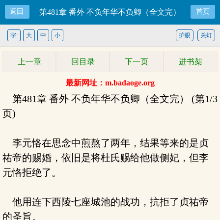
返回
第481章 番外 不负年华不负卿（全文完）
首页
字:
大
中
小
护眼
关灯
上一章
回目录
下一页
进书架
最新网址：m.badaoge.org
第481章 番外 不负年华不负卿（全文完） (第1/3
页)
李元恪在思念中煎熬了两年，结果等来的是贞
祐帝的赐婚，依旧是将杜氏赐给他做侧妃，但李
元恪拒绝了。
他用连下西陵七座城池的战功，抗拒了贞祐帝
的圣旨。