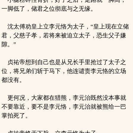
一脚低了，储君之位彻底与之无缘。
沈太傅劝皇上立李元恪为太子，“皇上现在立储
君，父慈子孝，若将来被迫立太子，恐生父子嫌
隙。”
贞祐帝想到自己也是从兄长手里抢过了太子之
位，将兄弟们斩于马下，他连谴责李元恪的立场
都没有。
更何况，大家都在猎熊，李元治既然没本事就
不要靠近，要不是李元恪，李元治就被熊给一巴
掌拍死了。