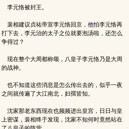
李元恪被封王。
裴相建议贞祐帝宣李元恪回京，他怕李元恪再
打下去，李元治的太子之位就要泡汤啦，还怎么
争得过？
现在整个大周都称颂，八皇子李元恪乃是大周
的战神。
也不知道这些消息是怎么传出去的，似乎一夜
之间就传遍了大江南北，妇孺皆知。
沈家那老东西现在也频频进出皇宫，日日与皇
上密谋，裴相终于发现，沈家不知何时竟然站在
了八皇子的阵营。