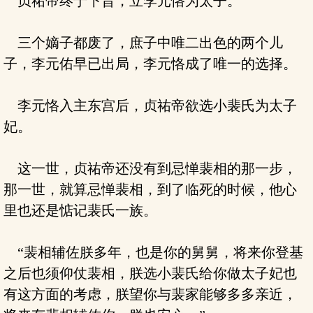
贞祐帝终于下旨，立李元恪为太子。
三个嫡子都废了，庶子中唯二出色的两个儿
子，李元佑早已出局，李元恪成了唯一的选择。
李元恪入主东宫后，贞祐帝欲选小裴氏为太子
妃。
这一世，贞祐帝还没有到忌惮裴相的那一步，
那一世，就算忌惮裴相，到了临死的时候，他心
里也还是惦记裴氏一族。
“裴相辅佐朕多年，也是你的舅舅，将来你登基
之后也须仰仗裴相，朕选小裴氏给你做太子妃也
有这方面的考虑，朕望你与裴家能够多多亲近，