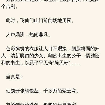
个吉利。
此时，飞仙门山门前的场地周围。
人声鼎沸，热闹非凡。
色彩缤纷的衣服让人目不暇接，胭脂粉面的妇
人、清新脱俗的少女、翩然出尘的公子、儒雅随
和的书生，以及平平无奇‘陈天寿’……
当真是：
仙阙开张纳俊丛，千乡万陌聚云穹。
衣衫错杂分殊色，形貌纷纭显异容。