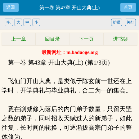
返回
第一卷 第43章 开山大典(上)
首页
字:
大
中
小
护眼
关灯
上一章
回目录
下一页
进书架
最新网址：m.badaoge.org
第一卷 第43章 开山大典(上) (第1/3页)
飞仙门开山大典，是类似于陈玄前一世还在上
学时，开学典礼与毕业典礼，合二为一的集会。
意在削减修为落后的内门弟子数量，只留天罡
之数的弟子，同时招收天赋过人的新弟子，如此
往复，长时间的轮换，可逐渐拔高宗门弟子的整
体修为。