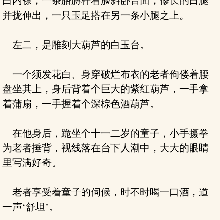
白内襟，一条胳膊杵着脸斜卧台面，修长的白腿
并拢伸出，一只玉足搭在另一条小腿之上。
左二，是雕刻大葫芦的白玉台。
一个须发花白、身穿破烂布衣的老者佝偻着腰
盘坐其上，身后背着个巨大的紫红葫芦，一手拿
着蒲扇，一手握着个深棕色酒葫芦。
在他身后，跪坐个十一二岁的童子，小手攥拳
为老者捶背，视线落在台下人潮中，大大的眼睛
里写满好奇。
老者享受着童子的伺候，时不时喝一口酒，道
一声‘舒坦’。