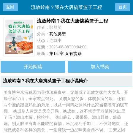
返回
流放岭南？我在大唐搞菜篮子工程
首页
流放岭南？我在大唐搞菜篮子工程
作者：歌舒笑
分类：
其他类型
状态：连载中
更新：2026-08-08T00:04:00
最新：
第182章 又有赏赐
开始阅读
加入书架
流放岭南？我在大唐搞菜篮子工程小说简介
美食博主米沉穗因为寻找珍稀食材，穿越成了流放之家的大女儿，开
局守着宝山，全家差点饿死。 又弱又憨的爹，体弱多病的娘，还有
两个瘦的跟瘟鸡似的弟弟，以及一间四处漏风什么家当都没有的破草
棚。 换成别人肯定是天崩开局，换成她，这不就等于老鼠掉米缸里
了吗？满山木薯，挖挖挖。 满山蘑菇，采采采。满山野菜，薅薅
薅。别人眼里有毒不能吃的食物，米沉穗巧手加工，不仅能饱腹，还
能做成各种各样的美食，一边赚钱一边品味美食两不误。 曲安之因