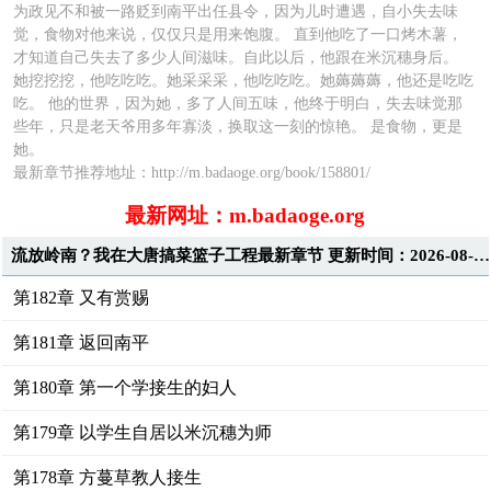
为政见不和被一路贬到南平出任县令，因为儿时遭遇，自小失去味
觉，食物对他来说，仅仅只是用来饱腹。 直到他吃了一口烤木薯，
才知道自己失去了多少人间滋味。自此以后，他跟在米沉穗身后。
她挖挖挖，他吃吃吃。她采采采，他吃吃吃。她薅薅薅，他还是吃吃
吃。 他的世界，因为她，多了人间五味，他终于明白，失去味觉那
些年，只是老天爷用多年寡淡，换取这一刻的惊艳。 是食物，更是
她。
最新章节推荐地址：http://m.badaoge.org/book/158801/
最新网址：m.badaoge.org
流放岭南？我在大唐搞菜篮子工程最新章节 更新时间：2026-08-08T00:04:00
第182章 又有赏赐
第181章 返回南平
第180章 第一个学接生的妇人
第179章 以学生自居以米沉穗为师
第178章 方蔓草教人接生