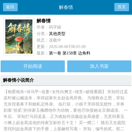
返回
解春情
首页
解春情
作者：码字姬
分类：
其他类型
状态：连载中
更新：2026-08-06T08:05:00
最新：
第一卷 第158章 边角料
开始阅读
加入书架
解春情小说简介
【相爱相杀+掉马甲+追妻+女性向爽文+雄竞+破镜重圆】 宋知经过孟
县时被山贼追杀，幸得赵家长女赵金凤所救。 为报救命之恩，宋知
无奈捏着鼻子和她私定终身。 临行前，小娘子哭得我见犹怜，并将
刻着“拾贰”的传家玉佩赠他作为信物，要他尽快接她去京都成亲。 一
年后。 宋知打马回孟县，正为难如何说服赵金凤做妾，无意间看见
小摊上赵金凤送他的传家宝标价五十文！ 买一赠二！ 随后又在庭院
里找到赵金凤留下的手册，上面赫然写着： 宋知，编号拾贰。权二