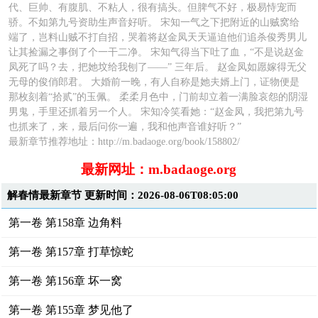
代、巨帅、有腹肌、不粘人，很有搞头。但脾气不好，极易恃宠而
骄。不如第九号资助生声音好听。 宋知一气之下把附近的山贼窝给
端了，岂料山贼不打自招，哭着将赵金凤天天逼迫他们追杀俊秀男儿
让其捡漏之事倒了个一干二净。 宋知气得当下吐了血，“不是说赵金
凤死了吗？去，把她坟给我刨了——” 三年后。 赵金凤如愿嫁得无父
无母的俊俏郎君。 大婚前一晚，有人自称是她夫婿上门，证物便是
那枚刻着“拾贰”的玉佩。 柔柔月色中，门前却立着一满脸哀怨的阴湿
男鬼，手里还抓着另一个人。 宋知冷笑看她：“赵金凤，我把第九号
也抓来了，来，最后问你一遍，我和他声音谁好听？”
最新章节推荐地址：http://m.badaoge.org/book/158802/
最新网址：m.badaoge.org
解春情最新章节 更新时间：2026-08-06T08:05:00
第一卷 第158章 边角料
第一卷 第157章 打草惊蛇
第一卷 第156章 坏一窝
第一卷 第155章 梦见他了