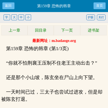
返回
第159章 恐怖的韩章
首页
字:
大
中
小
护眼
关灯
上一章
回目录
下一页
进书架
最新网址：m.badaoge.org
第159章 恐怖的韩章 (第1/3页)
“你就不怕荆襄王压制不住老王主动出击？”
还是那个小山坡，陈玄坐在尸山上向下望。
一天时间已过，三太子也尝试过进攻，但是却
被陈玄打退。