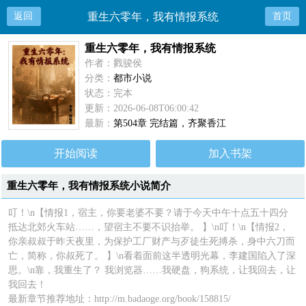
返回
重生六零年，我有情报系统
首页
重生六零年，我有情报系统
作者：戮骏侯
分类：
都市小说
状态：完本
更新：2026-06-08T06:00:42
最新：
第504章 完结篇，齐聚香江
开始阅读
加入书架
重生六零年，我有情报系统小说简介
叮！\n【情报1，宿主，你要老婆不要？请于今天中午十点五十四分
抵达北郊火车站……，望宿主不要不识抬举。 】\n叮！\n【情报2，
你亲叔叔于昨天夜里，为保护工厂财产与歹徒生死搏杀，身中六刀而
亡，简称，你叔死了。 】\n看着面前这半透明光幕，李建国陷入了深
思。\n靠，我重生了？ 我浏览器……我硬盘，狗系统，让我回去，让
我回去！
最新章节推荐地址：http://m.badaoge.org/book/158815/