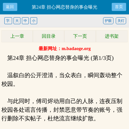
返回
第24章 担心网恋替身的事会曝光
首页
字:
大
中
小
护眼
关灯
上一章
回目录
下一页
进书架
最新网址：m.badaoge.org
第24章 担心网恋替身的事会曝光 (第1/3页)
温叙白的公开澄清，当众表白，瞬间轰动整个
校园。
与此同时，傅司烬动用自己的人脉，连夜压制
校园各处谣言传播，封禁恶意带节奏的账号，强
行删除不实帖子，杜绝流言继续扩散。