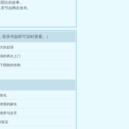
老阴比的故事。
,章节由网友发布。
，登录书架即可实时查看。）
自大的赵清
 赵清的再次上门
 地下阴脉的传闻
装坐化
族求荣的家伙
固境界与后手
库取宝