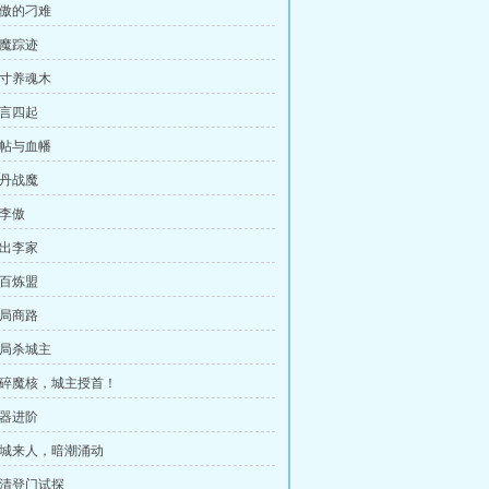
李傲的刁难
血魔踪迹
三寸养魂木
流言四起
婚帖与血幡
金丹战魔
斩李傲
逃出李家
回百炼盟
布局商路
布局杀城主
 剑碎魔核，城主授首！
炼器进阶
 郡城来人，暗潮涌动
赵清登门试探