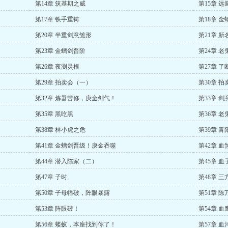
第14章 筑基期之威
第15章 远
第17章 铁手重铸
第18章 金
第20章 半重剑意雏形
第21章 
第23章 金螭剑晋阶
第24章 老
第26章 夜测灵根
第27章 了
第29章 拍卖会（一）
第30章 
第32章 炼器苦修，庚金剑气！
第33章 
第35章 黑吃黑
第36章 
第38章 林小虎之危
第39章 青
第41章 金螭剑晋级！庚金吞噬
第42章 血
第44章 潜入陈家（二）
第45章 血
第47章 子时
第48章 三
第50章 子母幡破，阵眼暴露
第51章 
第53章 阵眼破！
第54章 
第56章 蝼蚁，本座找到你了！
第57章 