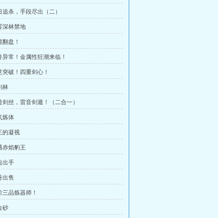
三日追杀，手段尽出（二）
迷雾深林禁地
绝境翻盘！
妖兽异常！金属性狂潮来临！
剑意突破！四重剑心！
剑林
百道剑丝，雷音剑遁！（二合一）
气炼体
妖王的凝视
遭遇赤焰豹王
迫出手
丹出售
二阶三品炼器师！
金砂