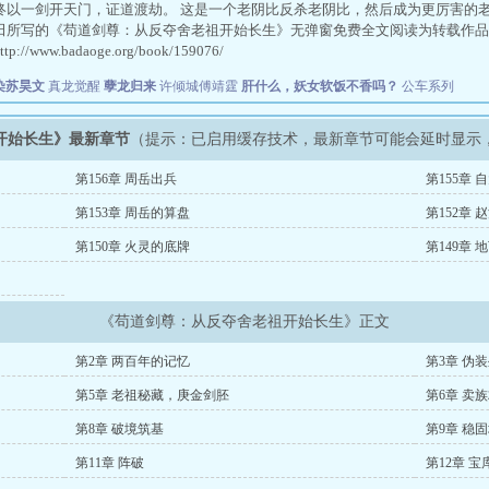
终以一剑开天门，证道渡劫。 这是一个老阴比反杀老阴比，然后成为更厉害的
田所写的《苟道剑尊：从反夺舍老祖开始长生》无弹窗免费全文阅读为转载作品
//www.badaoge.org/book/159076/
染苏昊文
真龙觉醒
孽龙归来
许倾城傅靖霆
肝什么，妖女软饭不香吗？
公车系列
开始长生》最新章节
（提示：已启用缓存技术，最新章节可能会延时显示
第156章 周岳出兵
第155章 
第153章 周岳的算盘
第152章
第150章 火灵的底牌
第149章
《苟道剑尊：从反夺舍老祖开始长生》正文
第2章 两百年的记忆
第3章 伪
第5章 老祖秘藏，庚金剑胚
第6章 卖
第8章 破境筑基
第9章 稳
第11章 阵破
第12章 宝