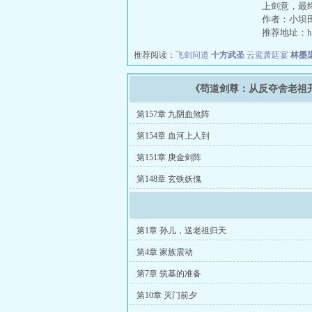
上剑意，最
作者：小坝
推荐地址：http:
推荐阅读：
飞剑问道
十方武圣
云鸾萧廷宴
林墨
《苟道剑尊：从反夺舍老祖
第157章 九阴血煞阵
第154章 血河上人到
第151章 庚金剑阵
第148章 玄铁妖傀
第1章 孙儿，送老祖归天
第4章 家族震动
第7章 筑基的准备
第10章 灭门前夕