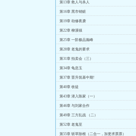
第13章 救人与杀人
第16章 黑市销赃
第19章 劫修夜袭
第22章 柳溪镇
第25章 一阶极品巅峰
第28章 老鬼的要求
第31章 拍卖会（三）
第34章 龟息玉
第37章 晋升筑基中期!
第40章 收徒
第43章 潜入陈家（一）
第46章 与刘家合作
第49章 三方乱战 （二）
第52章 老鬼至
第55章 斩草除根（二合一，加更求票票）