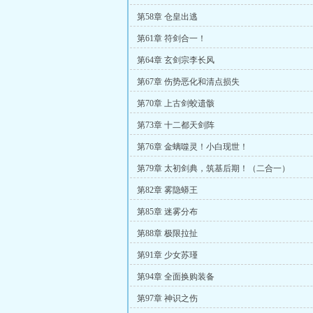
第58章 仓皇出逃
第61章 符剑合一！
第64章 玄剑宗李长风
第67章 伤势恶化和清点损失
第70章 上古剑蛟遗骸
第73章 十二都天剑阵
第76章 金螭噬灵！小白现世！
第79章 太初剑典，筑基后期！（二合一）
第82章 雾隐蟒王
第85章 迷雾分布
第88章 极限拉扯
第91章 少女苏瑾
第94章 全面换购装备
第97章 神识之伤