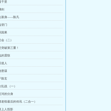
遁千里
螭剑
新名新身——陈凡
鬼登门
断因果
拍卖会（二）
剑意突破第三重！
老鬼的震惊
阳道人
煞密谋
子陈玄
方乱战 （一）
陈万河的分身
血鹰老怪最后的传讯（二合一）
血河上人投影