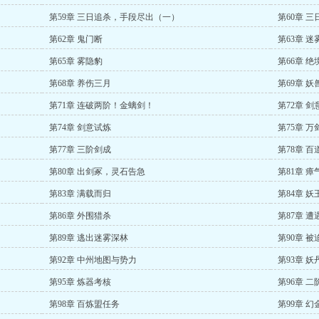
第59章 三日追杀，手段尽出（一）
第60章 
第62章 鬼门断
第63章 
第65章 雾隐豹
第66章 
第68章 养伤三月
第69章 
第71章 连破两阶！金螭剑！
第72章 
第74章 剑意试炼
第75章 万
第77章 三阶剑成
第78章 
第80章 出剑冢，灵石告急
第81章 瘴
第83章 满载而归
第84章 
第86章 外围猎杀
第87章 
第89章 逃出迷雾深林
第90章 被
第92章 中州地图与势力
第93章 妖
第95章 炼器考核
第96章 
第98章 百炼盟任务
第99章 幻