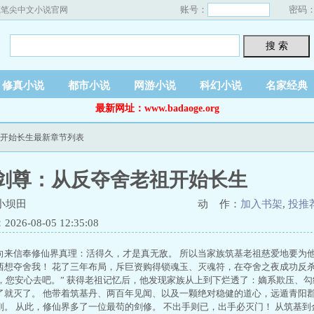
账号：
密码
藏笔尖中文小说官网
搜 索
修真小说
都市小说
网游小说
科幻小说
名家经典
最新网址：www.badaoge.org
祖开始长生最新章节列表
剑尊：从反夺舍老祖开始长生
小坝田
动 作：
加入书架
,
投推
26-08-05 12:35:08
向来信奉修仙界真理：活得久，才是真无敌。 所以当家族筑基老祖慈爱地要为
西想夺舍我！ 花了三年布局，斥巨资购得锁魂玉、灭魂符，在夺舍之夜成功反杀
所以，您安心去吧。” 获得老祖记忆后，他发现家族从上到下烂透了：嫡系欺压、
了就灭了。 他带着筑基丹、两百年见闻、以及一颗绝对稳健的道心，远遁青阳郡
刚。 从此，修仙界多了一位最苟的剑修。 不出手则已，出手必灭门！ 从筑基