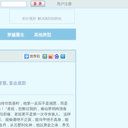
：
用户注册
积分规则
解决跳到别的站
穿越重生
其他类型
荐票
,
直达底部
他传功筑基时，他第一反应不是感恩，而是
！ “老祖，您教过我的，修仙界弱肉强食
勾结邪修、老祖更不是第一次夺舍族人。 这样
。 能偷袭绝不正面，能马甲绝不真身，能
到金丹，从元婴到化神，他以庚金之体，养无