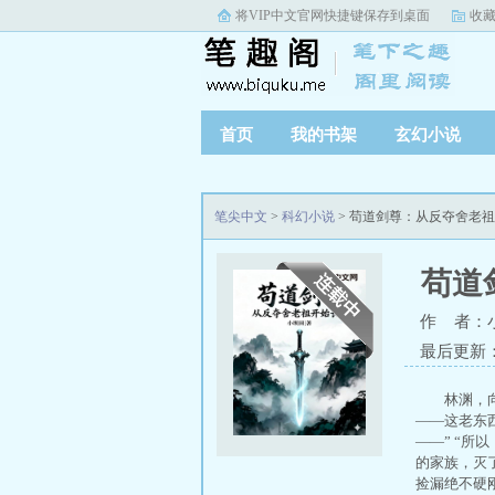
将VIP中文官网快捷键保存到桌面
收
首页
我的书架
玄幻小说
完本小说
笔尖中文
>
科幻小说
> 苟道剑尊：从反夺舍老
苟道
作 者：
最后更新：20
林渊，
——这老东
——” “
的家族，灭
捡漏绝不硬