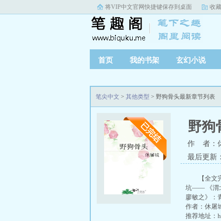
将VIP中文官网快捷键保存到桌面
收
首页
我的书架
玄幻小说
完本小说
笔尖中文
>
其他类型
> 野狗骨头最新章节列表
野狗
作 者：
最后更新：20
【全文
坑—— 《
廖敏之》：青
作者：休屠
推荐地址：http: