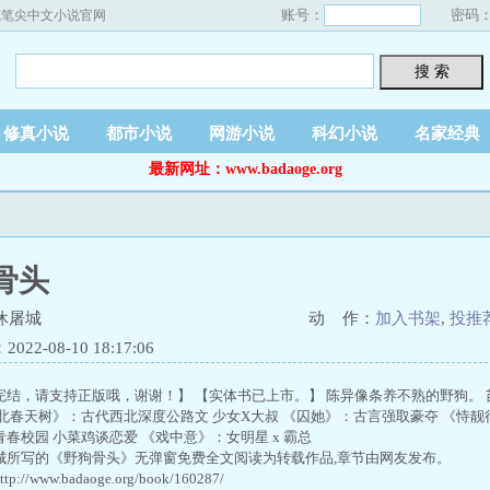
账号：
密码
藏笔尖中文小说官网
搜 索
修真小说
都市小说
网游小说
科幻小说
名家经典
最新网址：www.badaoge.org
骨头
休屠城
动 作：
加入书架
,
投推
22-08-10 18:17:06
完结，请支持正版哦，谢谢！】 【实体书已上市。】 陈异像条养不熟的野狗。 
渭北春天树》：古代西北深度公路文 少女X大叔 《囚她》：古言强取豪夺 《恃靓
春校园 小菜鸡谈恋爱 《戏中意》：女明星 x 霸总
城所写的《野狗骨头》无弹窗免费全文阅读为转载作品,章节由网友发布。
//www.badaoge.org/book/160287/