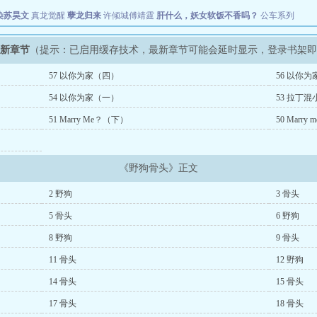
染苏昊文
真龙觉醒
孽龙归来
许倾城傅靖霆
肝什么，妖女软饭不香吗？
公车系列
最新章节
（提示：已启用缓存技术，最新章节可能会延时显示，登录书架
57 以你为家（四）
56 以你
54 以你为家（一）
53 拉丁
51 Marry Me？（下）
50 Marr
《野狗骨头》正文
2 野狗
3 骨头
5 骨头
6 野狗
8 野狗
9 骨头
11 骨头
12 野狗
14 骨头
15 骨头
17 骨头
18 骨头