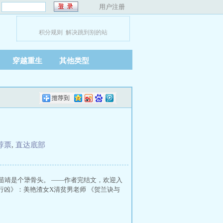
：
用户注册
积分规则
解决跳到别的站
穿越重生
其他类型
荐票
,
直达底部
苗靖是个犟骨头。 ——作者完结文，欢迎入
行凶》：美艳渣女X清贫男老师 《贺兰诀与