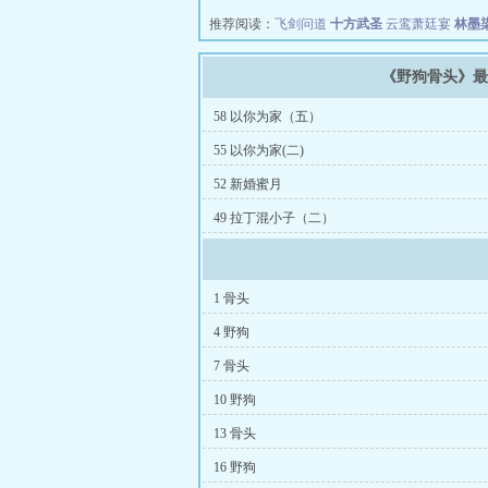
推荐阅读：
飞剑问道
十方武圣
云鸾萧廷宴
林墨
《野狗骨头》
58 以你为家（五）
55 以你为家(二)
52 新婚蜜月
49 拉丁混小子（二）
1 骨头
4 野狗
7 骨头
10 野狗
13 骨头
16 野狗