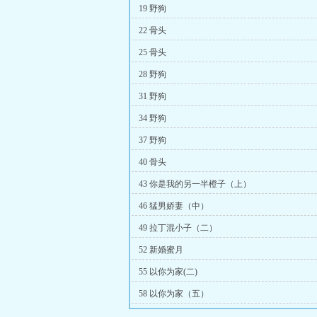
19 野狗
22 骨头
25 骨头
28 野狗
31 野狗
34 野狗
37 野狗
40 骨头
43 你是我的另一半橙子（上）
46 猛男娇妻（中）
49 拉丁混小子（二）
52 新婚蜜月
55 以你为家(二)
58 以你为家（五）