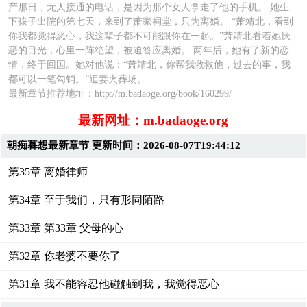
产那日，无人接通的电话，是因为那个女人拿走了他的手机。 她生
下孩子出院的第七天，来到了萧家祠堂，只为离婚。 “萧靖北，看到
你我都觉得恶心，我这辈子都不可能跟你在一起。”萧靖北看着她厌
恶的目光，心里一阵绝望，被迫答应离婚。 两年后，她有了新的恋
情，终于回国。她对他说：“萧靖北，你帮我救救他，过去的事，我
都可以一笔勾销。”追妻火葬场。
最新章节推荐地址：http://m.badaoge.org/book/160299/
最新网址：m.badaoge.org
朝痴暮想最新章节 更新时间：2026-08-07T19:44:12
第35章 离婚律师
第34章 至于我们，只有形同陌路
第33章 第33章 父母的心
第32章 你老婆不要你了
第31章 我不能容忍他碰触到我，我觉得恶心