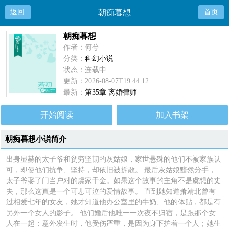
返回
朝痴暮想
首页
朝痴暮想
作者：何兮
分类：
科幻小说
状态：连载中
更新：2026-08-07T19:44:12
最新：
第35章 离婚律师
开始阅读
加入书架
朝痴暮想小说简介
出身显赫的太子爷和贫穷坚韧的灰姑娘，家世悬殊的他们不被家族认
可，即使他们抗争、坚持，却依旧被拆散。 最后灰姑娘黯然分手，
太子爷娶了门当户对的虞家千金。如果这个故事的主角不是虞想的丈
夫，那么这真是一个可悲可泣的爱情故事。 直到她知道萧靖北曾有
过相爱七年的女友，她才知道他办公室里的牛奶、他的体贴，都是有
另外一个女人的影子。 他们婚后他唯一一次夜不归宿，是跟那个女
人在一起；意外发生时，他受伤严重，是因为身下护着一个人；她生