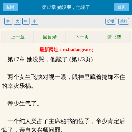
返回
第17章 她没哭，他跪了
首页
字:
大
中
小
护眼
关灯
上一章
回目录
下一页
进书架
最新网址：m.badaoge.org
第17章 她没哭，他跪了 (第1/3页)
两个女生飞快对视一眼，眼神里藏着掩饰不住
的幸灾乐祸。
帝少生气了。
一个纯人类占了主席秘书的位子，帝少肯定后
悔了，亲自来兴师问罪。