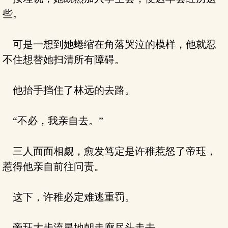
些。
可是一想到她蜷缩在角落哭泣的模样，他就忍
不住想替她扫清所有障碍。
他抬手挡住了林远的去路。
“不必，我亲自去。”
三人面面相觑，愈发笃定是许稚惹怒了帝珏，
惹得他亲自前往问责。
这下，许稚必定难逃重罚。
帝珏大步流星地朝走廊尽头走去。