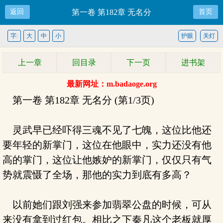
返回
第一卷 第182章 无名分
首页
字:
大
中
小
护眼
关灯
上一章
回目录
下一页
进书架
最新网址：m.badaoge.org
第一卷 第182章 无名分 (第1/3页)
灵武早已经吓得三魂不见了七魄，这位比他还
要年轻的新掌门，这位在他眼中，实力还没有他
高的掌门，这位让他嫉妒的新掌门，仅仅只有气
势就震慑了全场，那他的实力到底有多高？
以前她们跟刘强来参加翡翠公盘的时候，可从
来没有拿到过红包。相比之下秦凡这个老板就厚