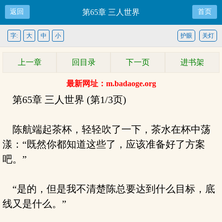
返回
第65章 三人世界
首页
字:
大
中
小
护眼
关灯
上一章
回目录
下一页
进书架
最新网址：m.badaoge.org
第65章 三人世界 (第1/3页)
陈航端起茶杯，轻轻吹了一下，茶水在杯中荡
漾：“既然你都知道这些了，应该准备好了方案
吧。”
“是的，但是我不清楚陈总要达到什么目标，底
线又是什么。”