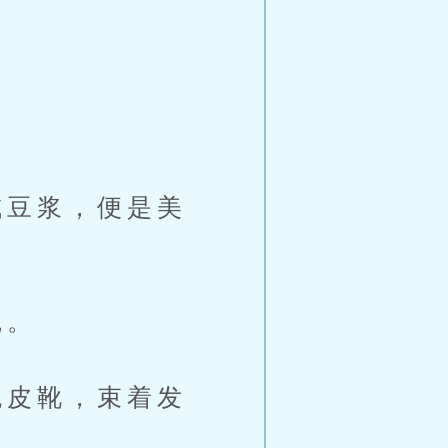
豆浆，便是美
碗。
皮靴，束着发