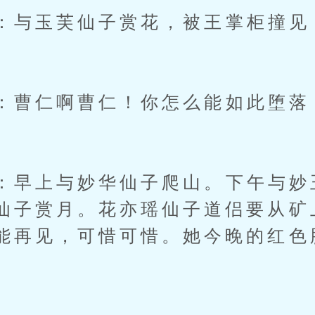
与玉芙仙子赏花，被王掌柜撞见
”
曹仁啊曹仁！你怎么能如此堕落
早上与妙华仙子爬山。下午与妙
仙子赏月。花亦瑶仙子道侣要从矿
能再见，可惜可惜。她今晚的红色