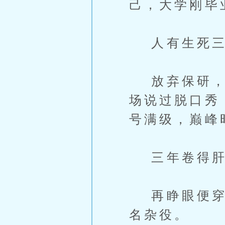
己，大学刚毕
人有生死三
放弃保研，曹
场说过脱口秀
号满级，巅峰
三年卷得肝
再睁眼便穿越
名杂役。