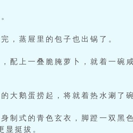
。
完，蒸屉里的包子也出锅了。
配上一叠脆腌萝卜，就着一碗咸
。
的大鹅蛋捞起，将就着热水涮了
制式的青色玄衣，脚蹬一双黑色
更显挺拔。