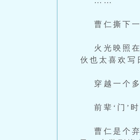
……
曹仁撕下一
火光映照在他
伙也太喜欢写
穿越一个多
前辈‘门’时
曹仁是个弃