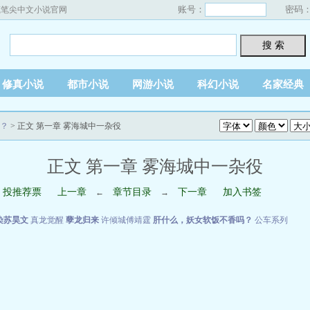
账号：
密码
藏笔尖中文小说官网
搜 索
修真小说
都市小说
网游小说
科幻小说
名家经典
？
> 正文 第一章 雾海城中一杂役
正文 第一章 雾海城中一杂役
投推荐票
上一章
章节目录
下一章
加入书签
←
→
染苏昊文
真龙觉醒
孽龙归来
许倾城傅靖霆
肝什么，妖女软饭不香吗？
公车系列