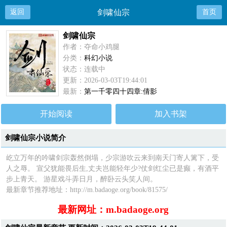
返回
剑啸仙宗
首页
剑啸仙宗
作者：夺命小鸡腿
分类：
科幻小说
状态：连载中
更新：2026-03-03T19:44:01
最新：
第一千零四十四章:倩影
开始阅读
加入书架
剑啸仙宗小说简介
屹立万年的吟啸剑宗轰然倒塌，少宗游吹云来到南天门寄人篱下，受
人之辱。 宣父犹能畏后生,丈夫岂能轻年少?仗剑红尘已是癫，有酒平
步上青天。 游星戏斗弄日月，醉卧云头笑人间。
最新章节推荐地址：http://m.badaoge.org/book/81575/
最新网址：m.badaoge.org