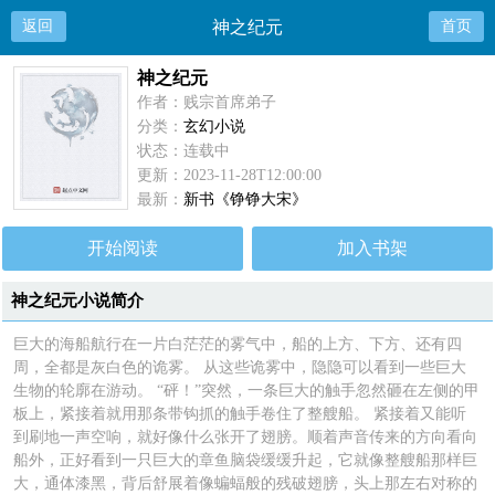
返回
神之纪元
首页
神之纪元
作者：贱宗首席弟子
分类：
玄幻小说
状态：连载中
更新：2023-11-28T12:00:00
最新：
新书《铮铮大宋》
开始阅读
加入书架
神之纪元小说简介
巨大的海船航行在一片白茫茫的雾气中，船的上方、下方、还有四
周，全都是灰白色的诡雾。 从这些诡雾中，隐隐可以看到一些巨大
生物的轮廓在游动。 “砰！”突然，一条巨大的触手忽然砸在左侧的甲
板上，紧接着就用那条带钩抓的触手卷住了整艘船。 紧接着又能听
到刷地一声空响，就好像什么张开了翅膀。顺着声音传来的方向看向
船外，正好看到一只巨大的章鱼脑袋缓缓升起，它就像整艘船那样巨
大，通体漆黑，背后舒展着像蝙蝠般的残破翅膀，头上那左右对称的