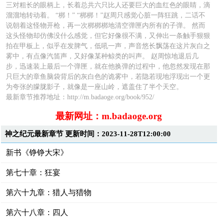
三对粗长的眼柄上，长着总共六只比人还要巨大的血红色的眼睛，滴
溜溜地转动着。 “梆！” “梆梆！”赵周只感觉心脏一阵狂跳，二话不
说朝着这怪物开枪，再一次梆梆梆地清空弹匣内所有的子弹。 然而
这头怪物却仿佛没什么感觉，但它好像很不满，又伸出一条触手狠狠
拍在甲板上，似乎在发脾气，低吼一声，声音悠长飘荡在这片灰白之
雾中，有点像汽笛声，又好像某种鲸类的叫声。 赵周惊地退后几
步，迅速装上最后一个弹匣，就在他换弹的过程中，他忽然发现在那
只巨大的章鱼脑袋背后的灰白色的诡雾中，若隐若现地浮现出一个更
为夸张的朦胧影子，就像是一座山岭，遮盖住了半个天空。
最新章节推荐地址：http://m.badaoge.org/book/952/
最新网址：m.badaoge.org
神之纪元最新章节 更新时间：2023-11-28T12:00:00
新书《铮铮大宋》
第七十章：狂宴
第六十九章：猎人与猎物
第六十八章：四人