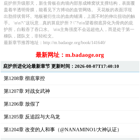
庇护所升级那天，新生骨板在肉墙内部形成蜂窝状支撑结构，表面覆
盖着半透明骨膜，能看见下方搏动的血管网络。 天花板的表面浮现
出肋排状骨环。地板被衍生出的血肉铺满，上面不时的伸出扭动的触
手。 \n\n?\"这玩意...真的算庇护所？\"?\n\n望着彻底异化为骨肉的庇
护所，白毅吞了吞口水。 \n\n主角强度不会远超他人，而是处于第一
梯队，团队文，非轻松文。
最新章节推荐地址：http://m.badaoge.org/book/141640/
最新网址：m.badaoge.org
庇护所进化论最新章节 更新时间：2026-08-07T17:40:10
第1208章 彻底掌控
第1207章 对战女武神
第1206章 放假了
第1205章 反追踪与大乌龙
第1204章 改变的人和事（@NANAMINO1/大神认证）