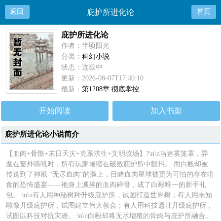
返回
庇护所进化论
首页
庇护所进化论
作者：半顷阳光
分类：
科幻小说
状态：连载中
更新：2026-08-07T17:40:10
最新：
第1208章 彻底掌控
开始阅读
加入书架
庇护所进化论小说简介
【血肉+骨骼+末日天灾+克系求生+文明坟场】?\n\n当迷雾笼罩，异
魔在窗外嘶吼时，所有玩家蜷缩在破败庇护所中颤抖。 而白毅却被
传送到了神祇 “无尽血肉”的脸上，目睹血肉星球被更为可怕的存在啃
食的恐怖盛宴——祂身上溅落的血肉碎骨，成了白毅唯一的新手礼
包。 \n\n有人用神秘树种升级庇护所，试图打造世界树；有人用未知
雕像升级庇护所，试图建立伟大教会；有人用科技遗址升级庇护所，
试图以科技对抗灾难。 \n\n白毅却将无尽增殖的骨肉与庇护所融合。