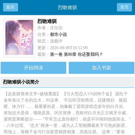
返回
烈吻难驯
首页
烈吻难驯
作者：庄尔尔
分类：
都市小说
状态：连载中
更新：2026-08-06T10:12:00
最新：
第一卷 第80章 你还娶我吗？
开始阅读
加入书架
烈吻难驯小说简介
【反套路替身文学+破镜重圆】 【引火型恋人VS训狗千金】 梁氏千
金有条出了名的忠犬，叫边聿。 不仅听话智商高，还建模好、腹肌
硬、体力行…… 最重要的是，他像极了梁雨棠暗恋多年的白月光。
谁知忠犬是假，饿狼是真。区区替身，竟敢对白月光正主呲牙示威。
梁雨棠果断提分—— “平常怎么宠你都行，就是不许闹到他面前去。”
- 八年过境。 “忠犬”摇身一变，成为人工智能圈最炙手可热的新星。
商场上，落魄千金与行业新贵狭路相逢，高低位易。 边聿：“要项